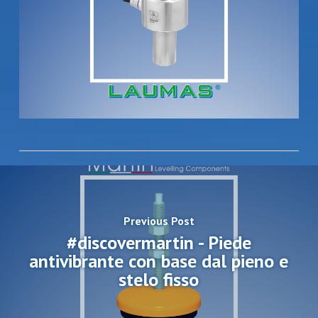
Previous Post
#discovermartin - Piede
antivibrante con base dal pieno e
stelo fisso