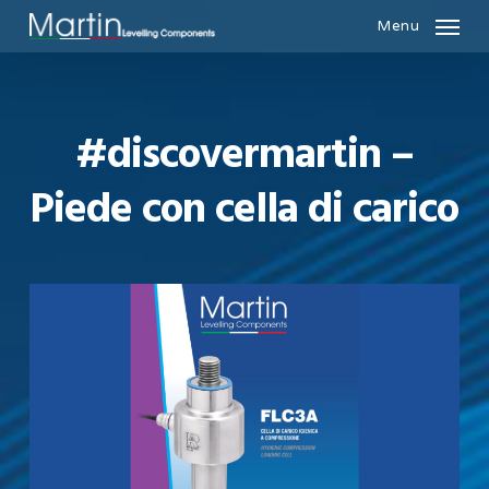
Skip
Menu
to
main
content
#discovermartin –
Piede con cella di carico