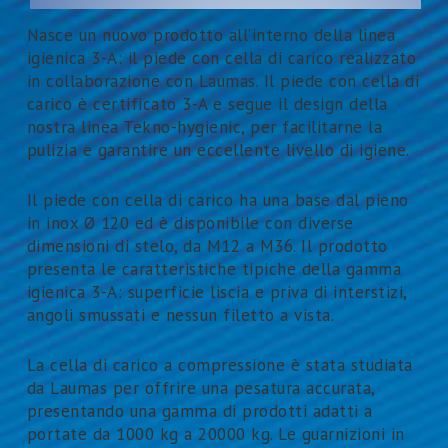
Nasce un nuovo prodotto all’interno della linea
igienica 3-A: il piede con cella di carico realizzato
in collaborazione con Laumas. Il piede con cella di
carico è certificato 3-A e segue il design della
nostra linea Tekno-hygienic, per facilitarne la
pulizia e garantire un eccellente livello di igiene.
Il piede con cella di carico ha una base dal pieno
in inox Ø 120 ed è disponibile con diverse
dimensioni di stelo, da M12 a M36. Il prodotto
presenta le caratteristiche tipiche della gamma
igienica 3-A: superficie liscia e priva di interstizi,
angoli smussati e nessun filetto a vista.
La cella di carico a compressione è stata studiata
da Laumas per offrire una pesatura accurata,
presentando una gamma di prodotti adatti a
portate da 1000 kg a 20000 kg. Le guarnizioni in