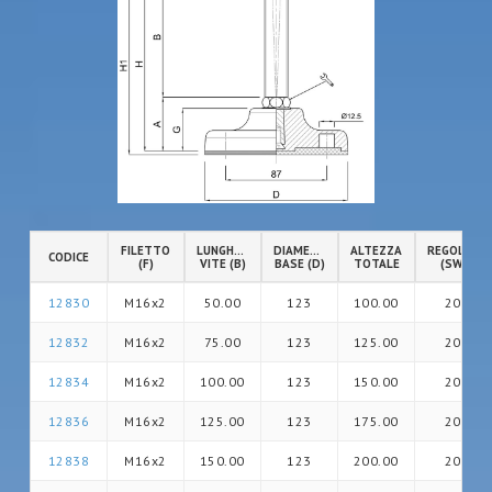
FILETTO
LUNGHEZZA
DIAMETRO
ALTEZZA
REGOLAZIO
CODICE
(F)
VITE (B)
BASE (D)
TOTALE
(SW)
12830
M16x2
50.00
123
100.00
20
12832
M16x2
75.00
123
125.00
20
12834
M16x2
100.00
123
150.00
20
12836
M16x2
125.00
123
175.00
20
12838
M16x2
150.00
123
200.00
20