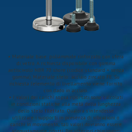
• Materiale base: poliammide rinforzato con sfera
di vetro. A richiesta disponibile con gomma
antiscivolo NBR 70 shore (codice standard = senza
gomma). Materiale stelo: acciaio zincato FE. Su
richiesta l’elemento di livellamento viene fornito
con dado in acciaio.
• I valori dei carichi sopra riportati sono calcolati
in condizioni statiche alla metà della lunghezza
dello stelo filettato. Qualora s’intendesse
utilizzare i supporti in presenza di vibrazioni o
carichi in movimento, tali valori dovranno essere
adeguatamente ridotti. Per ulteriori chiarimenti