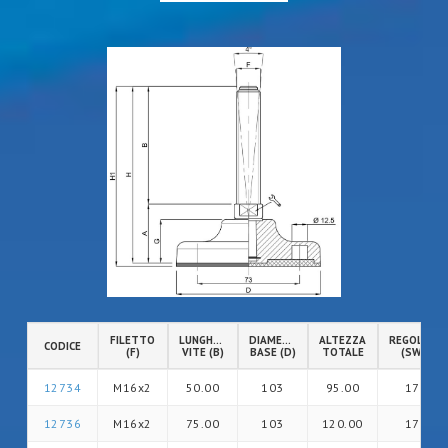
FILETTO
LUNGHEZZA
DIAMETRO
ALTEZZA
REGOLAZIO
CODICE
(F)
VITE (B)
BASE (D)
TOTALE
(SW)
12734
M16x2
50.00
103
95.00
17
12736
M16x2
75.00
103
120.00
17