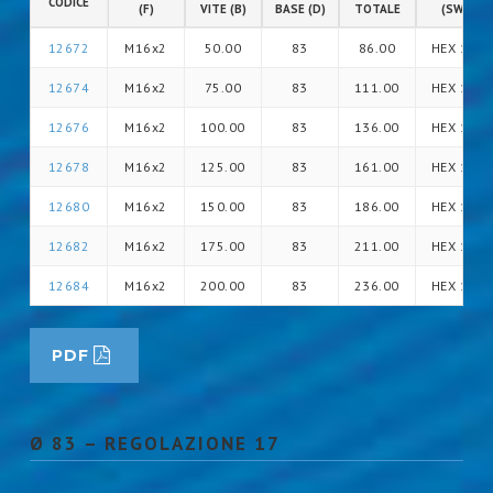
CODICE
(F)
VITE (B)
BASE (D)
TOTALE
(SW)
12672
M16x2
50.00
83
86.00
HEX 16
12674
M16x2
75.00
83
111.00
HEX 16
12676
M16x2
100.00
83
136.00
HEX 16
12678
M16x2
125.00
83
161.00
HEX 16
12680
M16x2
150.00
83
186.00
HEX 16
12682
M16x2
175.00
83
211.00
HEX 16
12684
M16x2
200.00
83
236.00
HEX 16
PDF
Ø 83 – REGOLAZIONE 17