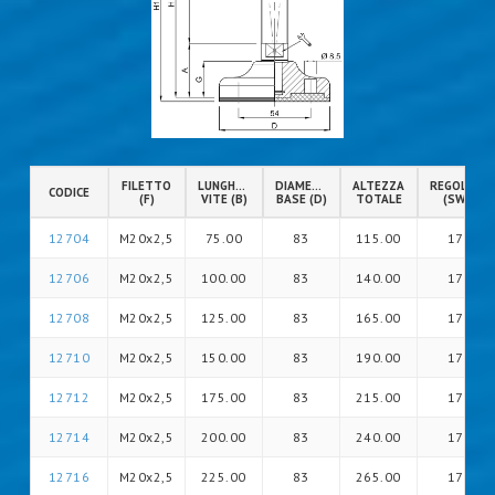
FILETTO
LUNGHEZZA
DIAMETRO
ALTEZZA
REGOLAZIO
CODICE
(F)
VITE (B)
BASE (D)
TOTALE
(SW)
12704
M20x2,5
75.00
83
115.00
17
12706
M20x2,5
100.00
83
140.00
17
12708
M20x2,5
125.00
83
165.00
17
12710
M20x2,5
150.00
83
190.00
17
12712
M20x2,5
175.00
83
215.00
17
12714
M20x2,5
200.00
83
240.00
17
12716
M20x2,5
225.00
83
265.00
17