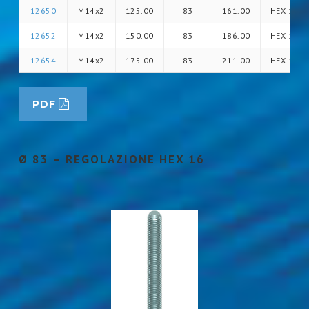
12650
M14x2
125.00
83
161.00
HEX 14
12652
M14x2
150.00
83
186.00
HEX 14
12654
M14x2
175.00
83
211.00
HEX 14
PDF
Ø 83 – REGOLAZIONE HEX 16