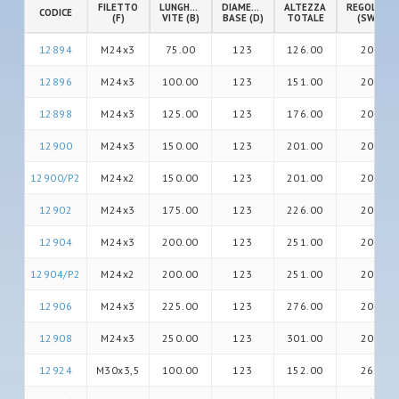
FILETTO
LUNGHEZZA
DIAMETRO
ALTEZZA
REGOLAZIO
CODICE
(F)
VITE (B)
BASE (D)
TOTALE
(SW)
12894
M24x3
75.00
123
126.00
20
12896
M24x3
100.00
123
151.00
20
12898
M24x3
125.00
123
176.00
20
12900
M24x3
150.00
123
201.00
20
12900/P2
M24x2
150.00
123
201.00
20
12902
M24x3
175.00
123
226.00
20
12904
M24x3
200.00
123
251.00
20
12904/P2
M24x2
200.00
123
251.00
20
12906
M24x3
225.00
123
276.00
20
12908
M24x3
250.00
123
301.00
20
12924
M30x3,5
100.00
123
152.00
26