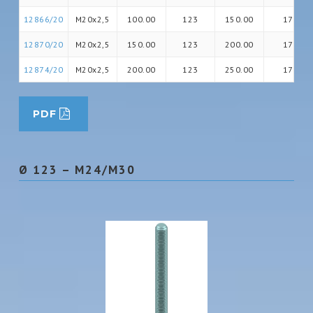
12866/20
M20x2,5
100.00
123
150.00
17
12870/20
M20x2,5
150.00
123
200.00
17
12874/20
M20x2,5
200.00
123
250.00
17
PDF
Ø 123 – M24/M30