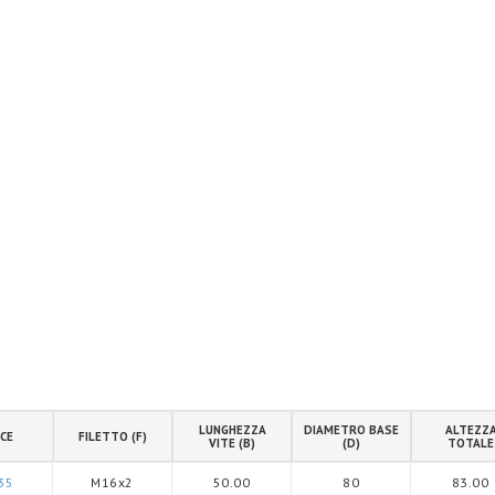
LUNGHEZZA
DIAMETRO BASE
ALTEZZ
CE
FILETTO (F)
VITE (B)
(D)
TOTALE
35
M16x2
50.00
80
83.00