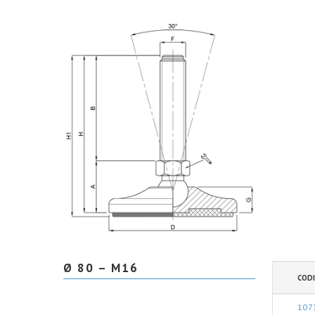
Ø 80 – M16
CODI
107