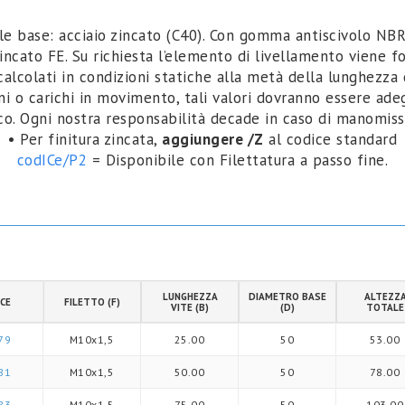
le base: acciaio zincato (C40). Con gomma antiscivolo NB
zincato FE. Su richiesta l’elemento di livellamento viene fo
 calcolati in condizioni statiche alla metà della lunghezza
oni o carichi in movimento, tali valori dovranno essere ade
ico. Ogni nostra responsabilità decade in caso di manomi
• Per finitura zincata,
aggiungere /Z
al codice standard
codICe/P2
= Disponibile con Filettatura a passo fine.
LUNGHEZZA
DIAMETRO BASE
ALTEZZ
CE
FILETTO (F)
VITE (B)
(D)
TOTALE
79
M10x1,5
25.00
50
53.00
81
M10x1,5
50.00
50
78.00
83
M10x1,5
75.00
50
103.00