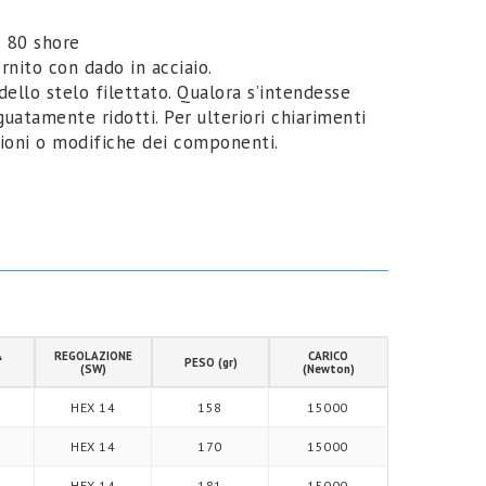
R 80 shore
rnito con dado in acciaio.
 dello stelo filettato. Qualora s’intendesse
guatamente ridotti. Per ulteriori chiarimenti
ssioni o modifiche dei componenti.
A
REGOLAZIONE
CARICO
PESO (gr)
(SW)
(Newton)
HEX 14
158
15000
HEX 14
170
15000
HEX 14
181
15000