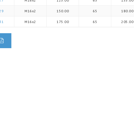
27
M16x2
125.00
65
155.00
29
M16x2
150.00
65
180.00
31
M16x2
175.00
65
205.00