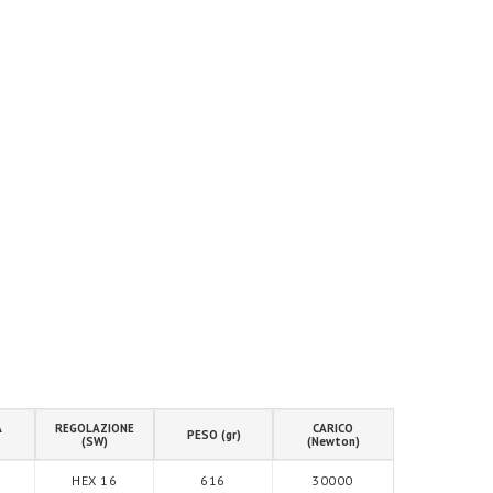
A
REGOLAZIONE
CARICO
PESO (gr)
(SW)
(Newton)
HEX 16
616
30000