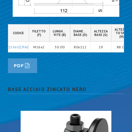
ALTEZZA
FILETTO
LUNGHEZZA
DIAMETRO
ALTEZZA
CODICE
TOTALE
(F)
VITE (B)
BASE (D)
BASE (G)
(H)
15660Z/PAD
M16x2
50.00
80x112
19
88.00
PDF
BASE ACCIAIO ZINCATO NERO