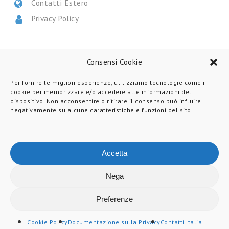
Contatti Estero
Privacy Policy
CERTIFICAZIONI
Consensi Cookie
Per fornire le migliori esperienze, utilizziamo tecnologie come i
cookie per memorizzare e/o accedere alle informazioni del
dispositivo. Non acconsentire o ritirare il consenso può influire
negativamente su alcune caratteristiche e funzioni del sito.
Accetta
Nega
© 2026 Martin Levelling.
All Rights Reserved.
Preferenze
LinkedIn
Youtube
Instagram
Martin
Cookie Policy
Documentazione sulla Privacy
Contatti Italia