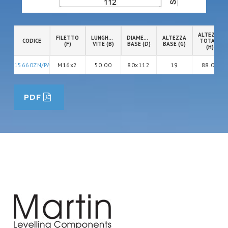
ALTEZZA
FILETTO
LUNGHEZZA
DIAMETRO
ALTEZZA
CODICE
TOTALE
(F)
VITE (B)
BASE (D)
BASE (G)
(H)
15660ZN/PAD
M16x2
50.00
80x112
19
88.00
PDF