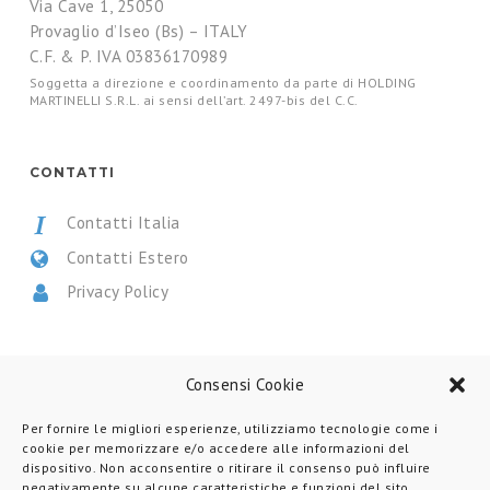
Via Cave 1, 25050
Provaglio d’Iseo (Bs) – ITALY
C.F. & P. IVA 03836170989
Soggetta a direzione e coordinamento da parte di HOLDING
MARTINELLI S.R.L. ai sensi dell’art. 2497-bis del C.C.
CONTATTI
Contatti Italia
Contatti Estero
Privacy Policy
CERTIFICAZIONI
Consensi Cookie
Per fornire le migliori esperienze, utilizziamo tecnologie come i
cookie per memorizzare e/o accedere alle informazioni del
dispositivo. Non acconsentire o ritirare il consenso può influire
negativamente su alcune caratteristiche e funzioni del sito.