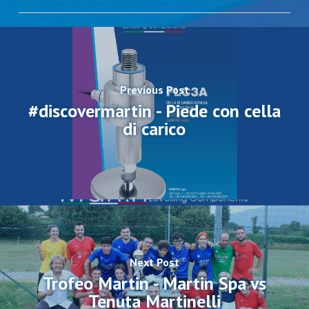
Previous Post
#discovermartin - Piede con cella
di carico
Next Post
Trofeo Martin - Martin Spa vs
Tenuta Martinelli