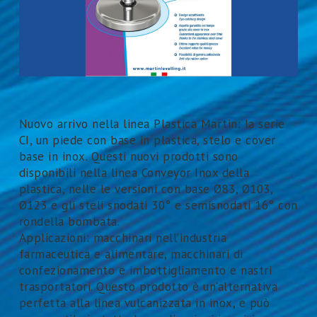
Nuovo arrivo nella linea Plastica Martin: la serie
CI, un piede con base in plastica, stelo e cover
base in inox. Questi nuovi prodotti sono
disponibili nella linea Conveyor Inox della
plastica, nelle le versioni con base Ø83, Ø103,
Ø123 e gli steli snodati 30° e semisnodati 16° con
rondella bombata.
Applicazioni: macchinari nell’industria
farmaceutica e alimentare, macchinari di
confezionamento e imbottigliamento e nastri
trasportatori. Questo prodotto è un’alternativa
perfetta alla linea vulcanizzata in inox, e può