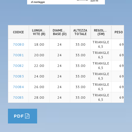
LUNGHEZZA
DIAMETRO
ALTEZZA
REGOLAZIONE
CODICE
PESO (gr)
VITE (B)
BASE (D)
TOTALE
(SW)
TRIANGLE
70080
18.00
24
33.00
69
6,5
TRIANGLE
70081
20.00
24
33.00
69
6,5
TRIANGLE
70082
22.00
24
33.00
69
6,5
TRIANGLE
70083
24.00
24
33.00
69
6,5
TRIANGLE
70084
26.00
24
33.00
69
6,5
TRIANGLE
70085
28.00
24
33.00
69
6,5
PDF