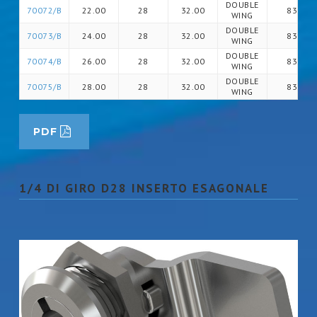
DOUBLE
70072/B
22.00
28
32.00
83
WING
DOUBLE
70073/B
24.00
28
32.00
83
WING
DOUBLE
70074/B
26.00
28
32.00
83
WING
DOUBLE
70075/B
28.00
28
32.00
83
WING
PDF
1/4 DI GIRO D28 INSERTO ESAGONALE