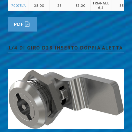
TRIANGLE
70075/A
28.00
28
32.00
83
6,5
PDF
1/4 DI GIRO D28 INSERTO DOPPIA ALETTA