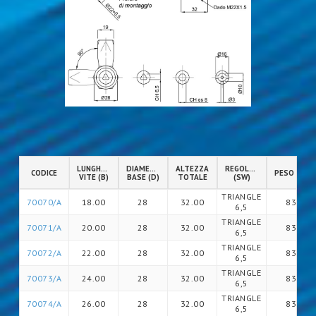
LUNGHEZZA
DIAMETRO
ALTEZZA
REGOLAZIONE
CODICE
PESO (gr)
VITE (B)
BASE (D)
TOTALE
(SW)
TRIANGLE
70070/A
18.00
28
32.00
83
6,5
TRIANGLE
70071/A
20.00
28
32.00
83
6,5
TRIANGLE
70072/A
22.00
28
32.00
83
6,5
TRIANGLE
70073/A
24.00
28
32.00
83
6,5
TRIANGLE
70074/A
26.00
28
32.00
83
6,5