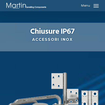
Skip
Menu
to
main
content
Chiusure IP67
ACCESSORI INOX