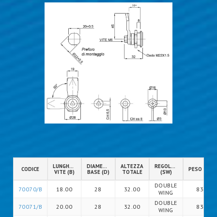
LUNGHEZZA
DIAMETRO
ALTEZZA
REGOLAZIONE
CODICE
PESO (gr)
VITE (B)
BASE (D)
TOTALE
(SW)
DOUBLE
70070/B
18.00
28
32.00
83
WING
DOUBLE
70071/B
20.00
28
32.00
83
WING