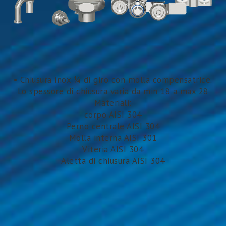
• Chiusura inox 1⁄4 di giro con molla compensatrice.
Lo spessore di chiusura varia da min 18 a max 28
Materiali:
corpo AISI 304
Perno centrale AISI 304
Molla interna AISI 301
Viteria AISI 304
Aletta di chiusura AISI 304