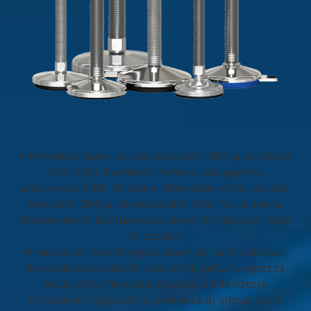
• Materiale base: acciaio inox AISI 304 (a richiesta
AISI 316). Elemento fornito con gomma
antiscivolo NBR 70 shore. Materiale stelo: acciaio
inox AISI 304 (a richiesta AISI 316). Su richiesta
l’elemento di livellamento viene fornito con dado
in acciaio.
•I valori dei carichi sopra riportati sono calcolati
in condizioni statiche alla metà della lunghezza
dello stelo filettato. Qualora s’intendesse
utilizzare i supporti in presenza di vibrazioni o