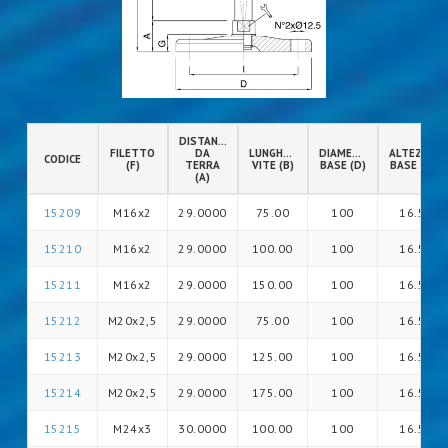
DISTANZA
FILETTO
DA
LUNGHEZZA
DIAMETRO
ALTEZZA
CODICE
(F)
TERRA
VITE (B)
BASE (D)
BASE (G)
(A)
15209
M16x2
29.0000
75.00
100
16.5
15210
M16x2
29.0000
100.00
100
16.5
15211
M16x2
29.0000
150.00
100
16.5
15212
M20x2,5
29.0000
75.00
100
16.5
15213
M20x2,5
29.0000
125.00
100
16.5
15214
M20x2,5
29.0000
175.00
100
16.5
15215
M24x3
30.0000
100.00
100
16.5