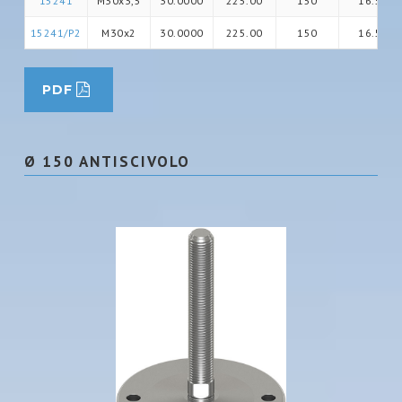
15241
M30x3,5
30.0000
225.00
150
16.5
15241/P2
M30x2
30.0000
225.00
150
16.5
PDF
Ø 150 ANTISCIVOLO