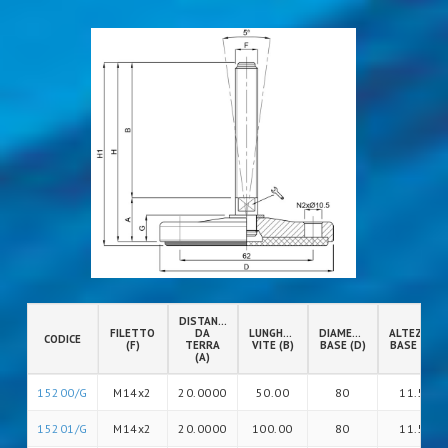
DISTANZA
FILETTO
DA
LUNGHEZZA
DIAMETRO
ALTEZZA
CODICE
(F)
TERRA
VITE (B)
BASE (D)
BASE (G)
(A)
15200/G
M14x2
20.0000
50.00
80
11.5
15201/G
M14x2
20.0000
100.00
80
11.5