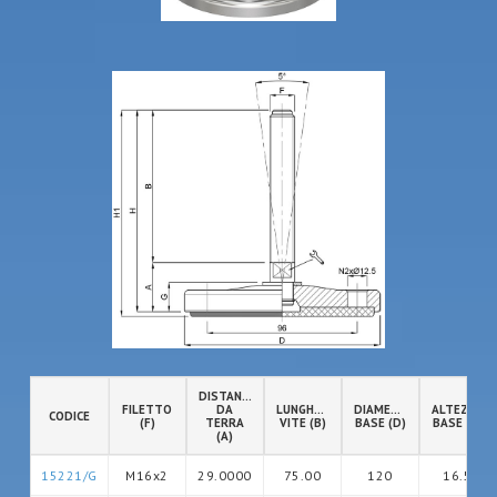
DISTANZA
FILETTO
DA
LUNGHEZZA
DIAMETRO
ALTEZZA
CODICE
(F)
TERRA
VITE (B)
BASE (D)
BASE (G)
(A)
15221/G
M16x2
29.0000
75.00
120
16.5