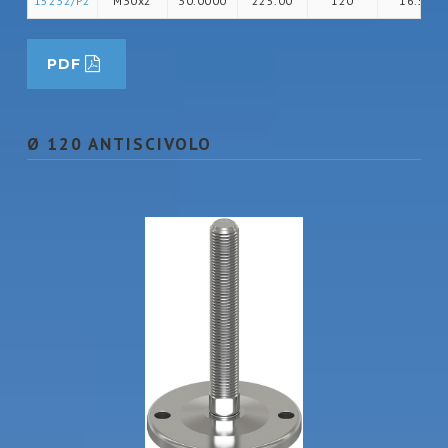
15232/P2
M30x2
30.0000
225.00
120
16.5
PDF
Ø 120 ANTISCIVOLO