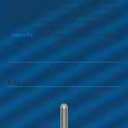
carichi in movimento, tali valori dovranno essere
adeguatamente ridotti. Per ulteriori chiarimenti
consultare il nostro ufficio tecnico. Ogni nostra
responsabilità decade in caso di manomissioni o
modifiche dei componenti.
codice/P2
= Disponibile con Filettatura a passo
fine.
Ø 80