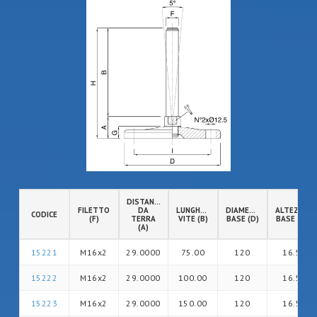
DISTANZA
FILETTO
DA
LUNGHEZZA
DIAMETRO
ALTEZZA
CODICE
(F)
TERRA
VITE (B)
BASE (D)
BASE (G)
(A)
15221
M16x2
29.0000
75.00
120
16.5
15222
M16x2
29.0000
100.00
120
16.5
15223
M16x2
29.0000
150.00
120
16.5