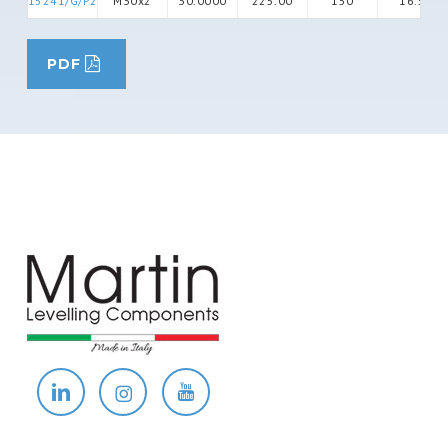
15241/G/P2
M30x2
30.0000
225.00
150
16.5
PDF