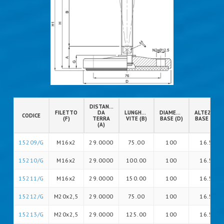
DISTANZA
FILETTO
DA
LUNGHEZZA
DIAMETRO
ALTEZZA
CODICE
(F)
TERRA
VITE (B)
BASE (D)
BASE (G)
(A)
15209/G
M16x2
29.0000
75.00
100
16.5
15210/G
M16x2
29.0000
100.00
100
16.5
15211/G
M16x2
29.0000
150.00
100
16.5
15212/G
M20x2,5
29.0000
75.00
100
16.5
15213/G
M20x2,5
29.0000
125.00
100
16.5