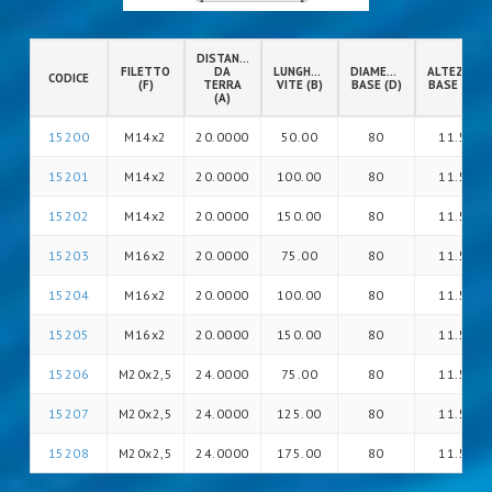
DISTANZA
FILETTO
DA
LUNGHEZZA
DIAMETRO
ALTEZZA
CODICE
(F)
TERRA
VITE (B)
BASE (D)
BASE (G)
(A)
15200
M14x2
20.0000
50.00
80
11.5
15201
M14x2
20.0000
100.00
80
11.5
15202
M14x2
20.0000
150.00
80
11.5
15203
M16x2
20.0000
75.00
80
11.5
15204
M16x2
20.0000
100.00
80
11.5
15205
M16x2
20.0000
150.00
80
11.5
15206
M20x2,5
24.0000
75.00
80
11.5
15207
M20x2,5
24.0000
125.00
80
11.5
15208
M20x2,5
24.0000
175.00
80
11.5