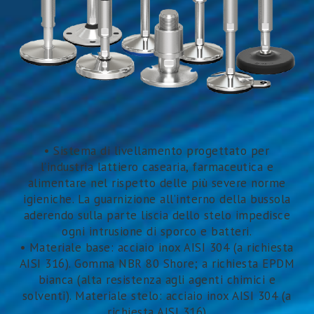
• Sistema di livellamento progettato per
l’industria lattiero casearia, farmaceutica e
alimentare nel rispetto delle più severe norme
igieniche. La guarnizione all’interno della bussola
aderendo sulla parte liscia dello stelo impedisce
ogni intrusione di sporco e batteri.
• Materiale base: acciaio inox AISI 304 (a richiesta
AISI 316). Gomma NBR 80 Shore; a richiesta EPDM
bianca (alta resistenza agli agenti chimici e
solventi). Materiale stelo: acciaio inox AISI 304 (a
richiesta AISI 316)