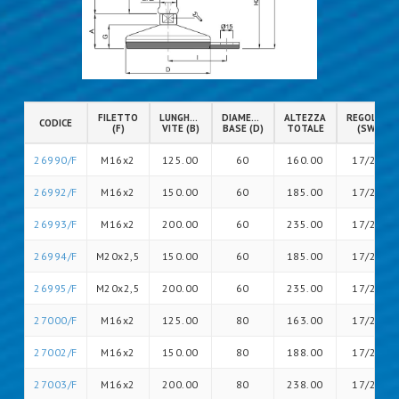
FILETTO
LUNGHEZZA
DIAMETRO
ALTEZZA
REGOLAZIO
CODICE
(F)
VITE (B)
BASE (D)
TOTALE
(SW)
26990/F
M16x2
125.00
60
160.00
17/20
26992/F
M16x2
150.00
60
185.00
17/20
26993/F
M16x2
200.00
60
235.00
17/26
26994/F
M20x2,5
150.00
60
185.00
17/26
26995/F
M20x2,5
200.00
60
235.00
17/26
27000/F
M16x2
125.00
80
163.00
17/20
27002/F
M16x2
150.00
80
188.00
17/20
27003/F
M16x2
200.00
80
238.00
17/20