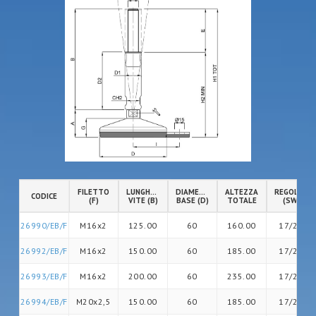
FILETTO
LUNGHEZZA
DIAMETRO
ALTEZZA
REGOLAZIO
CODICE
(F)
VITE (B)
BASE (D)
TOTALE
(SW)
26990/EB/F
M16x2
125.00
60
160.00
17/20
26992/EB/F
M16x2
150.00
60
185.00
17/20
26993/EB/F
M16x2
200.00
60
235.00
17/26
26994/EB/F
M20x2,5
150.00
60
185.00
17/26