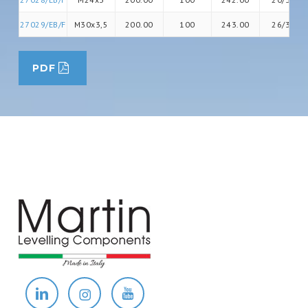
27029/EB/F
M30x3,5
200.00
100
243.00
26/36
PDF