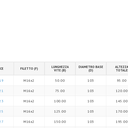
LUNGHEZZA
DIAMETRO BASE
ALTEZZ
CE
FILETTO (F)
VITE (B)
(D)
TOTALE
19
M16x2
50.00
103
95.00
21
M16x2
75.00
103
120.00
23
M16x2
100.00
103
145.00
25
M16x2
125.00
103
170.00
27
M16x2
150.00
103
195.00