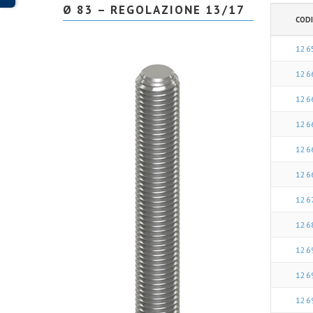
Ø 83 – REGOLAZIONE 13/17
CODI
126
126
126
126
126
126
126
126
126
126
126