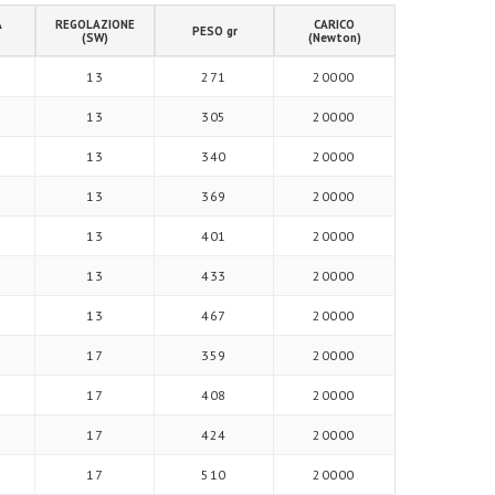
A
REGOLAZIONE
CARICO
PESO gr
(SW)
(Newton)
13
271
20000
13
305
20000
13
340
20000
13
369
20000
13
401
20000
13
433
20000
13
467
20000
17
359
20000
17
408
20000
17
424
20000
17
510
20000