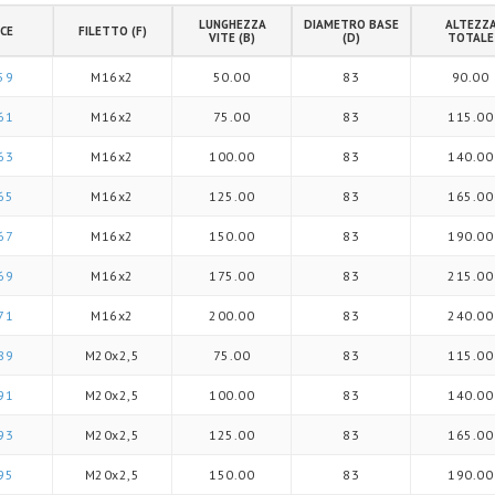
LUNGHEZZA
DIAMETRO BASE
ALTEZZ
CE
FILETTO (F)
VITE (B)
(D)
TOTALE
59
M16x2
50.00
83
90.00
61
M16x2
75.00
83
115.00
63
M16x2
100.00
83
140.00
65
M16x2
125.00
83
165.00
67
M16x2
150.00
83
190.00
69
M16x2
175.00
83
215.00
71
M16x2
200.00
83
240.00
89
M20x2,5
75.00
83
115.00
91
M20x2,5
100.00
83
140.00
93
M20x2,5
125.00
83
165.00
95
M20x2,5
150.00
83
190.00