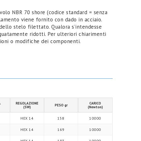
civolo NBR 70 shore (codice standard = senza
llamento viene fornito con dado in acciaio.
 dello stelo filettato. Qualora s’intendesse
guatamente ridotti. Per ulteriori chiarimenti
sioni o modifiche dei componenti.
A
REGOLAZIONE
CARICO
PESO gr
(SW)
(Newton)
HEX 14
158
10000
HEX 14
169
10000
HEX 14
183
10000