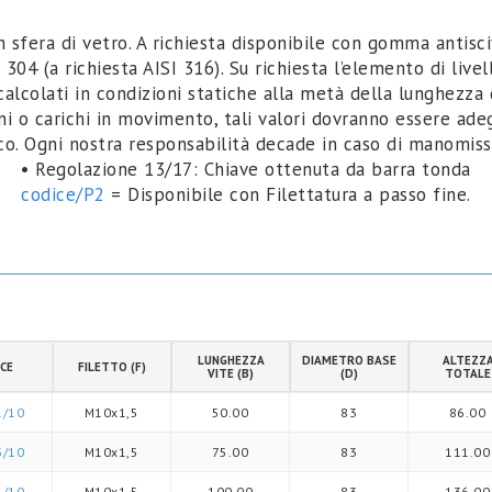
 sfera di vetro. A richiesta disponibile con gomma antis
 304 (a richiesta AISI 316). Su richiesta l’elemento di live
 calcolati in condizioni statiche alla metà della lunghezza
oni o carichi in movimento, tali valori dovranno essere ade
nico. Ogni nostra responsabilità decade in caso di manomis
• Regolazione 13/17: Chiave ottenuta da barra tonda
codice/P2
= Disponibile con Filettatura a passo fine.
LUNGHEZZA
DIAMETRO BASE
ALTEZZ
CE
FILETTO (F)
VITE (B)
(D)
TOTALE
1/10
M10x1,5
50.00
83
86.00
3/10
M10x1,5
75.00
83
111.00
5/10
M10x1,5
100.00
83
136.00