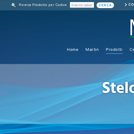
Skip
CO
Ricerca Prodotto per Codice
CERCA
to
main
content
Home
Martin
Prodotti
Ce
Stel