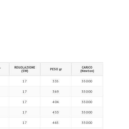
A
REGOLAZIONE
CARICO
PESO gr
(SW)
(Newton)
17
335
35000
17
369
35000
17
404
35000
17
433
35000
17
465
35000