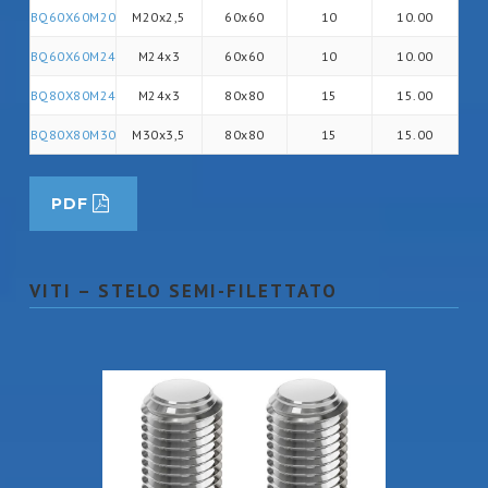
BQ60X60M20
M20x2,5
60x60
10
10.00
BQ60X60M24
M24x3
60x60
10
10.00
BQ80X80M24
M24x3
80x80
15
15.00
BQ80X80M30
M30x3,5
80x80
15
15.00
PDF
VITI – STELO SEMI-FILETTATO