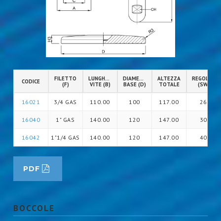
FILETTO
LUNGHEZZA
DIAMETRO
ALTEZZA
REGOLAZIO
CODICE
(F)
VITE (B)
BASE (D)
TOTALE
(SW)
16021
3/4 GAS
110.00
100
117.00
26
16040
1" GAS
140.00
120
147.00
30
16042
1"1/4 GAS
140.00
120
147.00
40
PDF
BOCCOLE