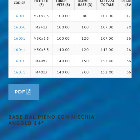
FILETTO
LUNGHEZZA
DIAMETRO
ALTEZZA
REGOLAZIO
CODICE
(F)
VITE (B)
BASE (D)
TOTALE
(SW)
16010
M20x2,5
100.00
80
107.00
17
16030
M24x3
100.00
100
107.00
20
16031
M30x3,5
100.00
120
107.00
26
16041
M30x3,5
140.00
120
147.00
26
16050
M40x3
140.00
150
152.00
36
16051
M40x3
140.00
200
152.00
36
PDF
BASE DAL PIENO CON NICCHIA
ANGOLO 14°