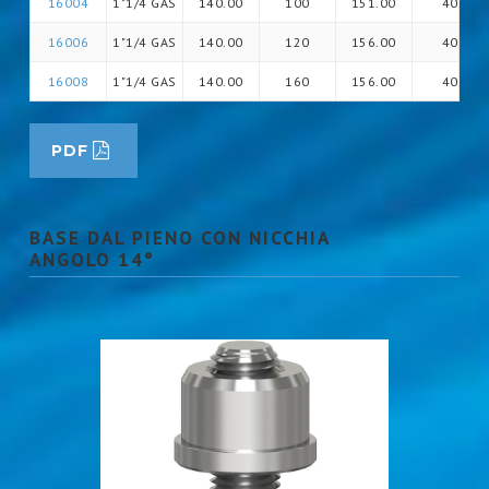
16004
1"1/4 GAS
140.00
100
151.00
40
16006
1"1/4 GAS
140.00
120
156.00
40
16008
1"1/4 GAS
140.00
160
156.00
40
PDF
BASE DAL PIENO CON NICCHIA
ANGOLO 14°