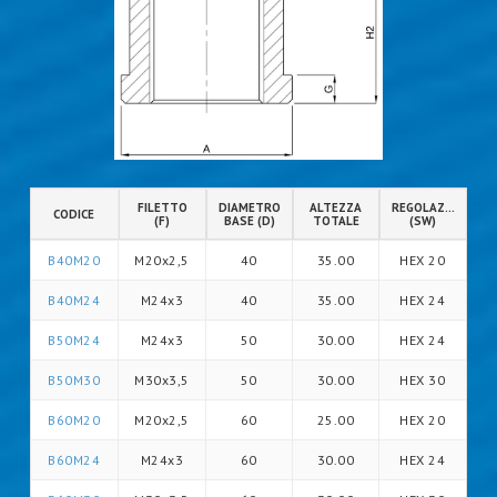
FILETTO
DIAMETRO
ALTEZZA
REGOLAZIONE
CODICE
(F)
BASE (D)
TOTALE
(SW)
B40M20
M20x2,5
40
35.00
HEX 20
B40M24
M24x3
40
35.00
HEX 24
B50M24
M24x3
50
30.00
HEX 24
B50M30
M30x3,5
50
30.00
HEX 30
B60M20
M20x2,5
60
25.00
HEX 20
B60M24
M24x3
60
30.00
HEX 24