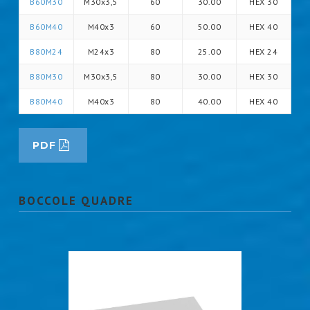
B60M30
M30x3,5
60
30.00
HEX 30
B60M40
M40x3
60
50.00
HEX 40
B80M24
M24x3
80
25.00
HEX 24
B80M30
M30x3,5
80
30.00
HEX 30
B80M40
M40x3
80
40.00
HEX 40
PDF
BOCCOLE QUADRE