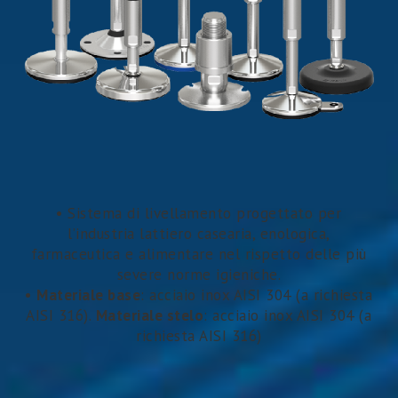
• Sistema di livellamento progettato per
l’industria lattiero casearia, enologica,
farmaceutica e alimentare nel rispetto delle più
severe norme igieniche.
•
Materiale base
: acciaio inox AISI 304 (a richiesta
AISI 316).
Materiale stelo
: acciaio inox AISI 304 (a
richiesta AISI 316)