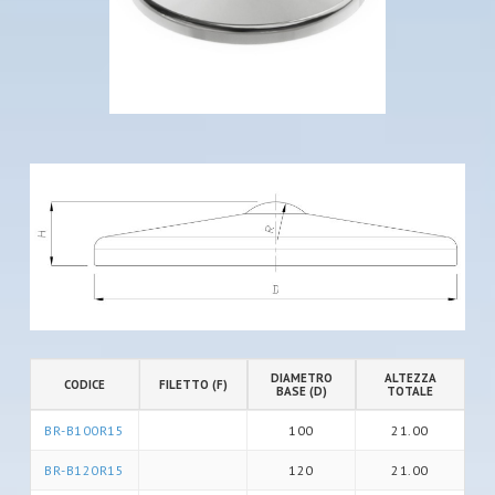
DIAMETRO
ALTEZZA
CODICE
FILETTO (F)
BASE (D)
TOTALE
BR-B100R15
100
21.00
BR-B120R15
120
21.00