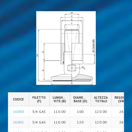
FILETTO
LUNGHEZZA
DIAMETRO
ALTEZZA
REGOLAZIO
CODICE
(F)
VITE (B)
BASE (D)
TOTALE
(SW)
16000
3/4 GAS
110.00
100
120.00
26
16002
3/4 GAS
110.00
120
120.00
26