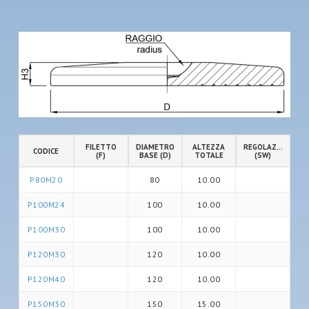
FILETTO
DIAMETRO
ALTEZZA
REGOLAZIONE
CODICE
(F)
BASE (D)
TOTALE
(SW)
P80M20
80
10.00
P100M24
100
10.00
P100M30
100
10.00
P120M30
120
10.00
P120M40
120
10.00
P150M30
150
15.00