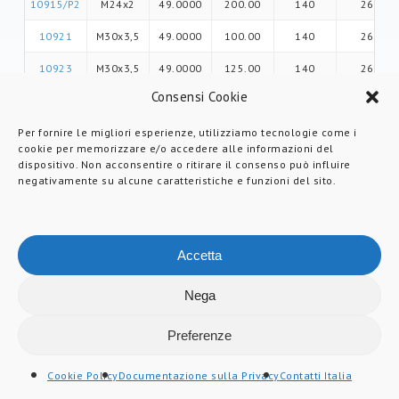
10915/P2
M24x2
49.0000
200.00
140
26
10921
M30x3,5
49.0000
100.00
140
26
10923
M30x3,5
49.0000
125.00
140
26
Consensi Cookie
10925
M30x3,5
49.0000
150.00
140
26
10925/P2
M30x2
49.0000
150.00
140
26
Per fornire le migliori esperienze, utilizziamo tecnologie come i
cookie per memorizzare e/o accedere alle informazioni del
10927
M30x3,5
49.0000
175.00
140
26
dispositivo. Non acconsentire o ritirare il consenso può influire
negativamente su alcune caratteristiche e funzioni del sito.
10929
M30x3,5
49.0000
200.00
140
26
10929/P2
M30x2
49.0000
200.00
140
26
Accetta
10931
M30x3,5
49.0000
225.00
140
26
10933
M30x3,5
49.0000
250.00
140
26
Nega
Preferenze
PDF
Cookie Policy
Documentazione sulla Privacy
Contatti Italia