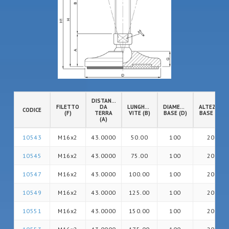
DISTANZA
FILETTO
DA
LUNGHEZZA
DIAMETRO
ALTEZZA
CODICE
(F)
TERRA
VITE (B)
BASE (D)
BASE (G)
(A)
10543
M16x2
43.0000
50.00
100
20
10545
M16x2
43.0000
75.00
100
20
10547
M16x2
43.0000
100.00
100
20
10549
M16x2
43.0000
125.00
100
20
10551
M16x2
43.0000
150.00
100
20