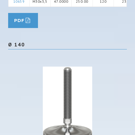
10659
M30x3,5
47.0000
250.00
120
23
PDF
Ø 140