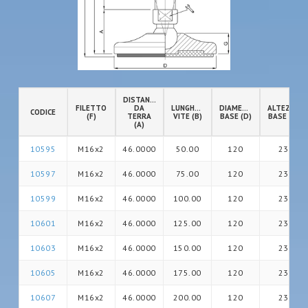
DISTANZA
FILETTO
DA
LUNGHEZZA
DIAMETRO
ALTEZZA
CODICE
(F)
TERRA
VITE (B)
BASE (D)
BASE (G)
(A)
10595
M16x2
46.0000
50.00
120
23
10597
M16x2
46.0000
75.00
120
23
10599
M16x2
46.0000
100.00
120
23
10601
M16x2
46.0000
125.00
120
23
10603
M16x2
46.0000
150.00
120
23
10605
M16x2
46.0000
175.00
120
23
10607
M16x2
46.0000
200.00
120
23