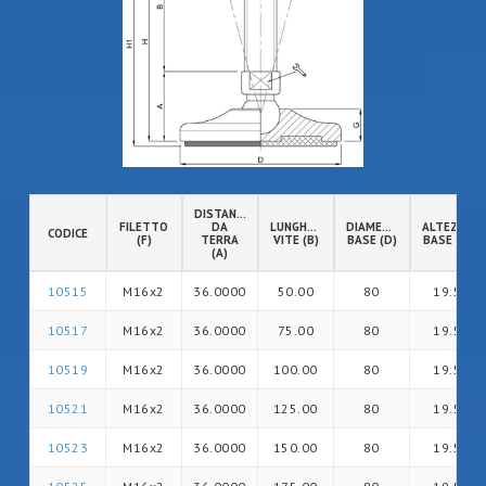
DISTANZA
FILETTO
DA
LUNGHEZZA
DIAMETRO
ALTEZZA
CODICE
(F)
TERRA
VITE (B)
BASE (D)
BASE (G)
(A)
10515
M16x2
36.0000
50.00
80
19.5
10517
M16x2
36.0000
75.00
80
19.5
10519
M16x2
36.0000
100.00
80
19.5
10521
M16x2
36.0000
125.00
80
19.5
10523
M16x2
36.0000
150.00
80
19.5