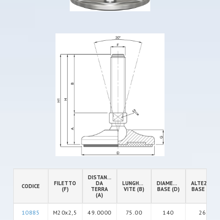
DISTANZA
FILETTO
DA
LUNGHEZZA
DIAMETRO
ALTEZZA
CODICE
(F)
TERRA
VITE (B)
BASE (D)
BASE (G)
(A)
10885
M20x2,5
49.0000
75.00
140
26