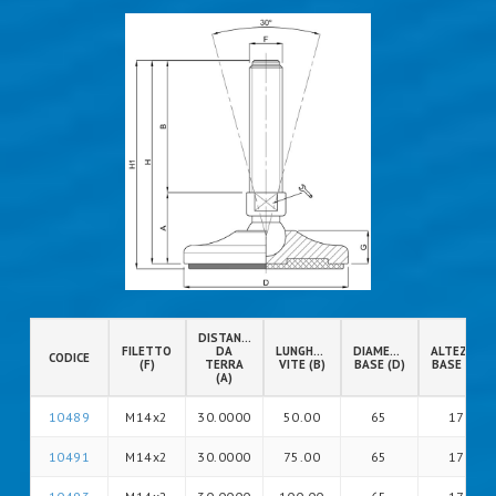
DISTANZA
FILETTO
DA
LUNGHEZZA
DIAMETRO
ALTEZZA
CODICE
(F)
TERRA
VITE (B)
BASE (D)
BASE (G)
(A)
10489
M14x2
30.0000
50.00
65
17
10491
M14x2
30.0000
75.00
65
17