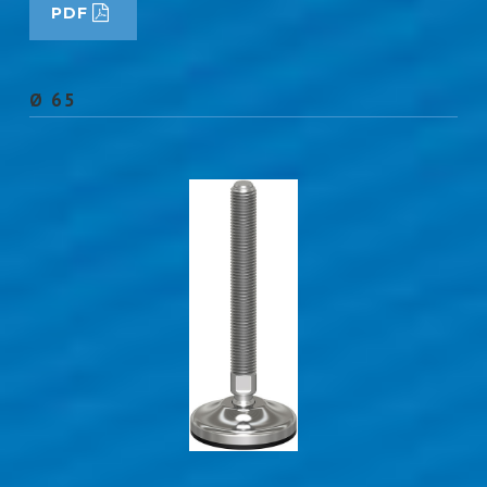
PDF
Ø 65