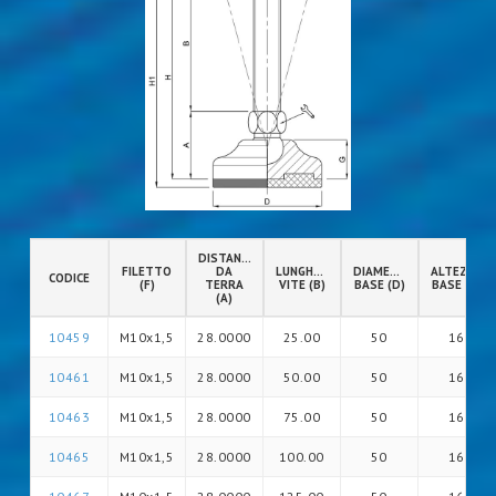
DISTANZA
FILETTO
DA
LUNGHEZZA
DIAMETRO
ALTEZZA
CODICE
(F)
TERRA
VITE (B)
BASE (D)
BASE (G)
(A)
10459
M10x1,5
28.0000
25.00
50
16
10461
M10x1,5
28.0000
50.00
50
16
10463
M10x1,5
28.0000
75.00
50
16
10465
M10x1,5
28.0000
100.00
50
16