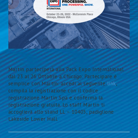
Martin parteciperà alla Pack Expo International
dal 23 al 26 Ottobre a Chicago. Partecipare è
semplice con Martin: accedi al seguente
link
,
compila la registrazione con il codice
registrazione Martin Spa e conferma la
registrazione gratuita. Lo staff Martin ti
accoglierà allo stand LL – 10405, padiglione
Lakeside Lower Hall.