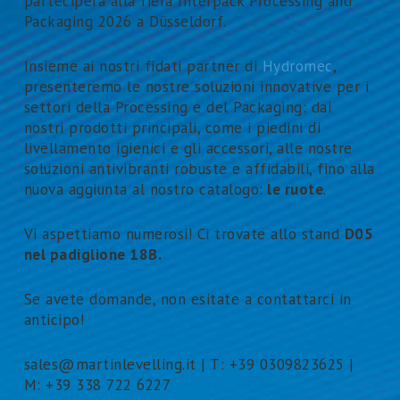
parteciperà alla fiera Interpack Processing and
Packaging 2026 a Düsseldorf.
Insieme ai nostri fidati partner di
Hydromec
,
presenteremo le nostre soluzioni innovative per i
settori della Processing e del Packaging: dai
nostri prodotti principali, come i piedini di
livellamento igienici e gli accessori, alle nostre
soluzioni antivibranti robuste e affidabili, fino alla
nuova aggiunta al nostro catalogo:
le ruote
.
Vi aspettiamo numerosi! Ci trovate allo stand
D05
nel padiglione 18B.
Se avete domande, non esitate a contattarci in
anticipo!
sales@martinlevelling.it | T: +39 0309823625 |
M: +39 338 722 6227